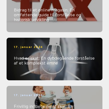
Bidrag til et online magasin: En
omfattende guide til forståelse og
historisk udvikling
17. januar 2024
Hvad er skat: En dybdegående forståelse
af et komplekst emne
17. januar 2024
Frivillig indbetaling af skat: En