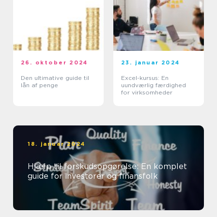
26. oktober 2024
23. januar 2024
Den ultimative guide til
Excel-kursus: En
lån af penge
uundværlig færdighed
for virksomheder
18. januar 2024
Hjælp til forskudsopgørelse: En komplet
guide for investorer og finansfolk