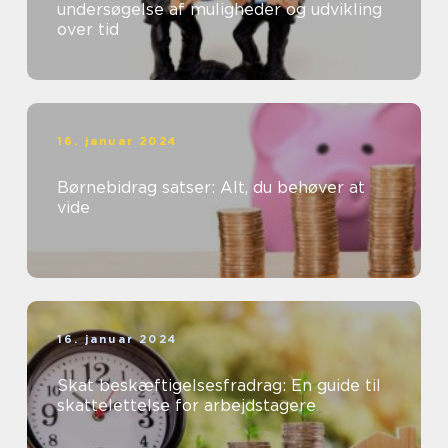
undersøgelse af muligheder og udvikling
over tid
16. januar 2024
Børnebidrag satser: Alt, du behøver at
vide
16. januar 2024
Skat beskæftigelsesfradrag: En guide til
skattelettelse for arbejdstagere