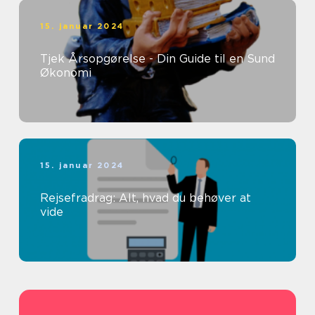
15. januar 2024
Tjek Årsopgørelse - Din Guide til en Sund
Økonomi
15. januar 2024
Rejsefradrag: Alt, hvad du behøver at
vide