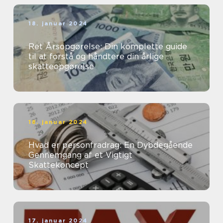
18. januar 2024
Ret Årsopgørelse: Din komplette guide
til at forstå og håndtere din årlige
skatteopgørelse
18. januar 2024
Hvad er personfradrag: En Dybdegående
Gennemgang af et Vigtigt
Skattekoncept
17. januar 2024