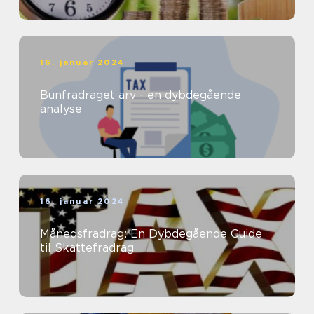
16. januar 2024
Bunfradraget arv - en dybdegående
analyse
16. januar 2024
Månedsfradrag: En Dybdegående Guide
til Skattefradrag