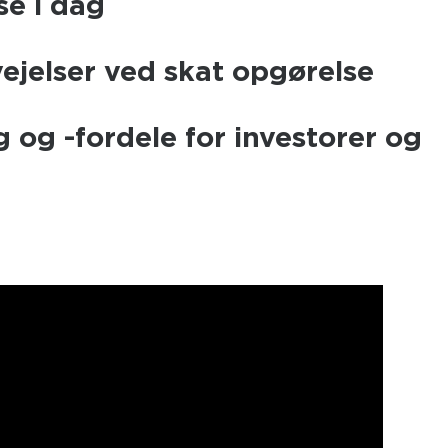
se i dag
vejelser ved skat opgørelse
g og -fordele for investorer og