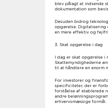
blev pålagt at indsende s
dokumentation som bevis
Desuden bidrog teknologis
opgørelse. Digitaliserin
en mere effektiv og fejlfr
3. Skat opgørelse i dag
I dag er skat opgørelse i
Skattemyndighederne anv
til at håndtere en enorm
For investorer og finans
specificiteter, der er fo
forståelse af etablerede 
andre belønningsprogramm
erhvervsmæssige formål.