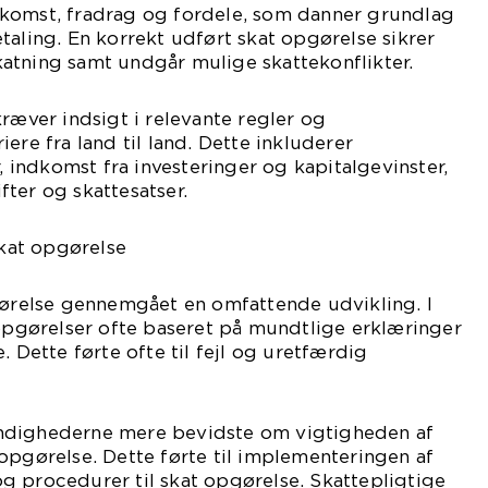
komst, fradrag og fordele, som danner grundlag
taling. En korrekt udført skat opgørelse sikrer
atning samt undgår mulige skattekonflikter.
kræver indsigt i relevante regler og
ere fra land til land. Dette inkluderer
r, indkomst fra investeringer og kapitalgevinster,
ter og skattesatser.
skat opgørelse
gørelse gennemgået en omfattende udvikling. I
eopgørelser ofte baseret på mundtlige erklæringer
. Dette førte ofte til fejl og uretfærdig
ndighederne mere bevidste om vigtigheden af
opgørelse. Dette førte til implementeringen af
g procedurer til skat opgørelse. Skattepligtige