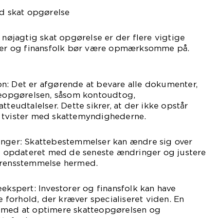
ed skat opgørelse
 nøjagtig skat opgørelse er der flere vigtige
orer og finansfolk bør være opmærksomme på.
n: Det er afgørende at bevare alle dokumenter,
tteopgørelsen, såsom kontoudtog,
tteudtalelser. Dette sikrer, at der ikke opstår
 tvister med skattemyndighederne.
inger: Skattebestemmelser kan ændre sig over
re opdateret med de seneste ændringer og justere
erensstemmelse hermed.
eekspert: Investorer og finansfolk kan have
forhold, der kræver specialiseret viden. En
 med at optimere skatteopgørelsen og