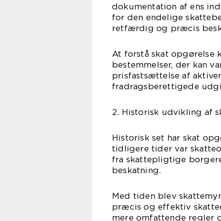
dokumentation af ens ind
for den endelige skattebe
retfærdig og præcis besk
At forstå skat opgørelse 
bestemmelser, der kan vari
prisfastsættelse af aktive
fradragsberettigede udgif
2. Historisk udvikling af 
Historisk set har skat op
tidligere tider var skatt
fra skattepligtige borgere
beskatning.
Med tiden blev skattemy
præcis og effektiv skatte
mere omfattende regler o