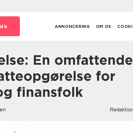
dk
ANNONCERING
OM OS
COOKI
katteopgørelse for
og finansfolk
sen
Redaktio