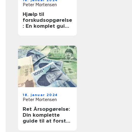
18. januar 2024
Peter Mortensen
Hjælp til
forskudsopgørelse
: En komplet guide
for investorer og
finansfolk
18. januar 2024
Peter Mortensen
Ret Årsopgørelse:
Din komplette
guide til at forstå
og håndtere din