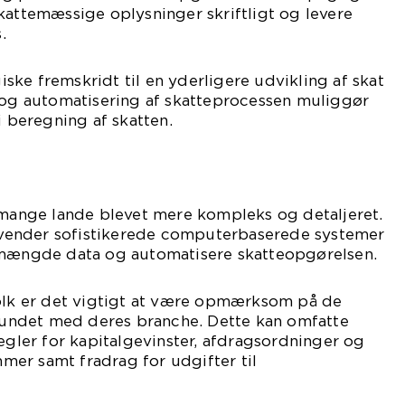
kattemæssige oplysninger skriftligt og levere
.
ke fremskridt til en yderligere udvikling af skat
g og automatisering af skatteprocessen muliggør
i beregning af skatten.
 mange lande blevet mere kompleks og detaljeret.
ender sofistikerede computerbaserede systemer
 mængde data og automatisere skatteopgørelsen.
folk er det vigtigt at være opmærksom på de
rbundet med deres branche. Dette kan omfatte
regler for kapitalgevinster, afdragsordninger og
er samt fradrag for udgifter til