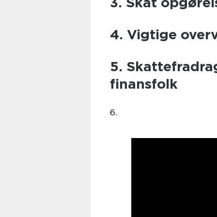
3. Skat opgørel
4. Vigtige over
5. Skattefradra
finansfolk
6.