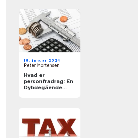
årlige
skatteopgørelse
18. januar 2024
Peter Mortensen
Hvad er
personfradrag: En
Dybdegående
Gennemgang af et
Vigtigt
Skattekoncept