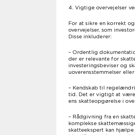
4. Vigtige overvejelser v
For at sikre en korrekt og
overvejelser, som invest
Disse inkluderer:
– Ordentlig dokumentatio
der er relevante for ska
investeringsbeviser og ska
uoverensstemmelser eller
– Kendskab til regelændr
tid. Det er vigtigt at væ
ens skatteopgørelse i ov
– Rådgivning fra en skatt
komplekse skattemæssige 
skatteekspert kan hjælpe