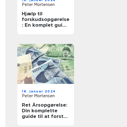
18. januar 2024
Peter Mortensen
Hjælp til
forskudsopgørelse
: En komplet guide
for investorer og
finansfolk
18. januar 2024
Peter Mortensen
Ret Årsopgørelse:
Din komplette
guide til at forstå
og håndtere din