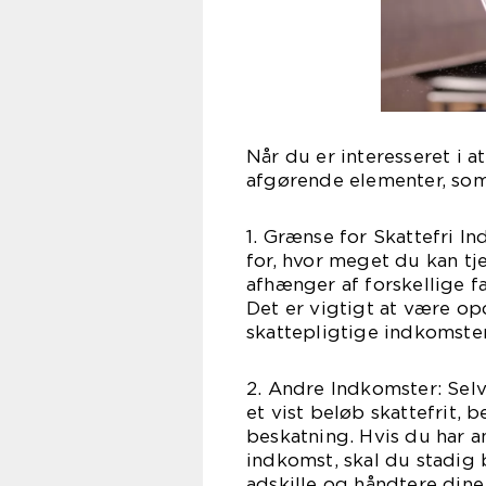
Når du er interesseret i a
afgørende elementer, so
1. Grænse for Skattefri I
for, hvor meget du kan tje
afhænger af forskellige 
Det er vigtigt at være o
skattepligtige indkomster
2. Andre Indkomster: Selv
et vist beløb skattefrit, b
beskatning. Hvis du har a
indkomst, skal du stadig b
adskille og håndtere dine