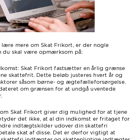
t lære mere om Skat Frikort, er der nogle
m du skal være opmærksom på:
ndkomst: Skat Frikort fastsætter en årlig grænse
ne skattefrit. Dette beløb justeres hvert år og
faktorer såsom børne- og ægtefælleforsørgelse.
pdateret om grænsen for at undgå uventede
.
om Skat Frikort giver dig mulighed for at tjene
etyder det ikke, at al din indkomst er fritaget for
ndre indtægtskilder udover din skattefri
etale skat af disse. Det er derfor vigtigt at
 skattefri indtægter og skattepligtige indtægter