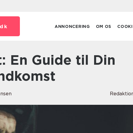
dk
ANNONCERING
OM OS
COOKI
Indkomst
ensen
Redaktio