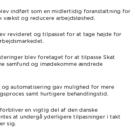
blev indført som en midlertidig foranstaltning for
k vækst og reducere arbejdsløshed.
ev revideret og tilpasset for at tage højde for
arbejdsmarkedet.
steringer blev foretaget for at tilpasse Skat
derne samfund og imødekomme ændrede
ng og automatisering gav mulighed for mere
gsproces samt hurtigere behandlingstid.
 forbliver en vigtig del af den danske
ntes at undergå yderligere tilpasninger i takt
r sig.