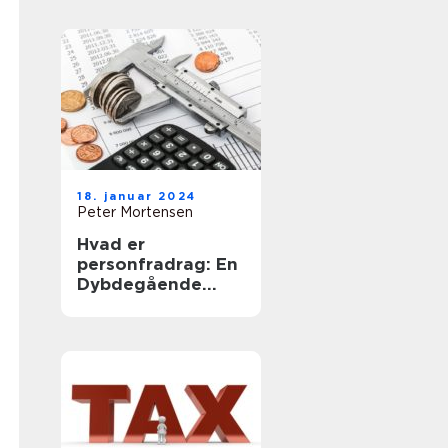
årlige
skatteopgørelse
18. januar 2024
Peter Mortensen
Hvad er
personfradrag: En
Dybdegående
Gennemgang af et
Vigtigt
Skattekoncept