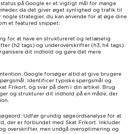
status på Google er et vigtigt mål for mange
eder, da det giver øget synlighed og trafik til
 nogle strategier, du kan anvende for at øge dine
som et featured snippet:
rg for at have en struktureret og letlæselig
fter (h2 tags) og underoverskrifter (h3, h4 tags).
 organisere dit indhold og gøre det mere
ntention: Google forsøger altid at give brugere
spørgsmål. Identificer typiske spørgsmål og
at Frikort, og svar på dem i din artikel. Brug
ger og strukturer dit indhold på en måde, der
ion.
 søgeord: Udfør grundig søgeordsanalyse for at
d, der er forbundet med Skat Frikort. Inkluder
 og overskrifter, men undgå overoptimering og