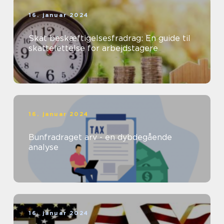
16. januar 2024
Skat beskæftigelsesfradrag: En guide til
skattelettelse for arbejdstagere
16. januar 2024
Bunfradraget arv - en dybdegående
analyse
16. januar 2024