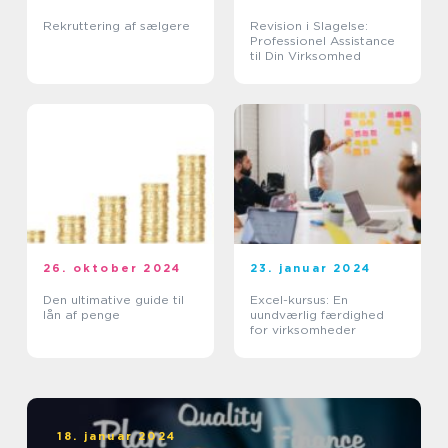
Rekruttering af sælgere
Revision i Slagelse:
Professionel Assistance
til Din Virksomhed
26. oktober 2024
23. januar 2024
Den ultimative guide til
Excel-kursus: En
lån af penge
uundværlig færdighed
for virksomheder
18. januar 2024