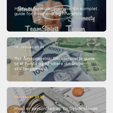
Hjælp til forskudsopgørelse: En komplet
guide for investorer og finansfolk
18. januar 2024
Ret Årsopgørelse: Din komplette guide
til at forstå og håndtere din årlige
skatteopgørelse
18. januar 2024
Hvad er personfradrag: En Dybdegående