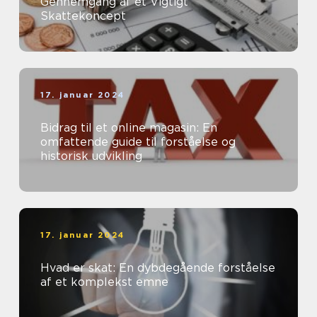
Gennemgang af et Vigtigt
Skattekoncept
17. januar 2024
Bidrag til et online magasin: En
omfattende guide til forståelse og
historisk udvikling
17. januar 2024
Hvad er skat: En dybdegående forståelse
af et komplekst emne