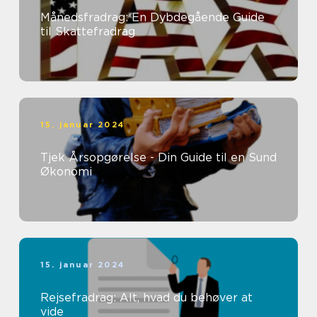
Månedsfradrag: En Dybdegående Guide
til Skattefradrag
15. januar 2024
Tjek Årsopgørelse - Din Guide til en Sund
Økonomi
15. januar 2024
Rejsefradrag: Alt, hvad du behøver at
vide