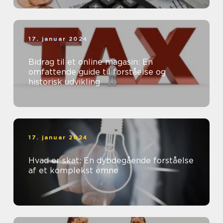
17. januar 2024
Bidrag til et online magasin: En
omfattende guide til forståelse og
historisk udvikling
17. januar 2024
Hvad er skat: En dybdegående forståelse
af et komplekst emne