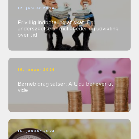
17. januar 2024
Frivillig indbetaling af skat: En
undersøgelse af muligheder og udvikling
over tid
16. januar 2024
Børnebidrag satser: Alt, du behøver at
vide
16. januar 2024