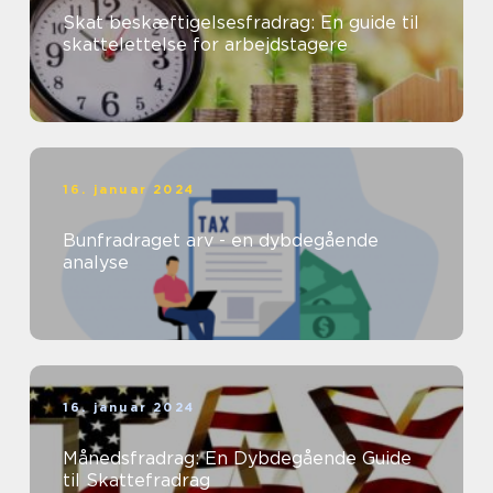
Skat beskæftigelsesfradrag: En guide til
skattelettelse for arbejdstagere
16. januar 2024
Bunfradraget arv - en dybdegående
analyse
16. januar 2024
Månedsfradrag: En Dybdegående Guide
til Skattefradrag