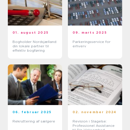
01. august 2025
09. marts 2025
Bogholder Nordsjælland:
Parkeringsservice for
din lokale partner til
erhverv
effektiv bogføring
06. februar 2025
02. november 2024
Rekruttering af sælgere
Revision i Slagelse:
Professionel Assistance
til Din Virksomhed