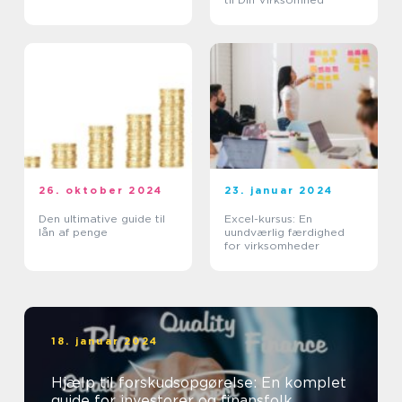
26. oktober 2024
23. januar 2024
Den ultimative guide til
Excel-kursus: En
lån af penge
uundværlig færdighed
for virksomheder
18. januar 2024
Hjælp til forskudsopgørelse: En komplet
guide for investorer og finansfolk