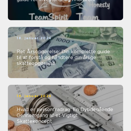
18. januar 2024
Ret Årsopgørelse: Din komplette guide
til at forstå og håndtere din årlige
skatteopgørelse
18. januar 2024
Hvad er personfradrag: En Dybdegående
Gennemgang af et Vigtigt
Skattekoncept