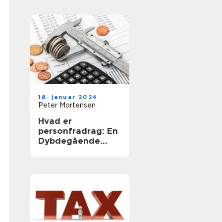
årlige
skatteopgørelse
18. januar 2024
Peter Mortensen
Hvad er
personfradrag: En
Dybdegående
Gennemgang af et
Vigtigt
Skattekoncept