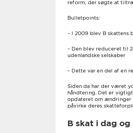
reform, der søgte at tilt
Bulletpoints:
– I 2009 blev B skattens
– Den blev reduceret til 
udenlandske selskaber
– Dette var en del af en 
Siden da har der været yd
håndtering. Det er vigtigt
opdateret om ændringer i
påvirke deres skatteforpli
B skat i dag og