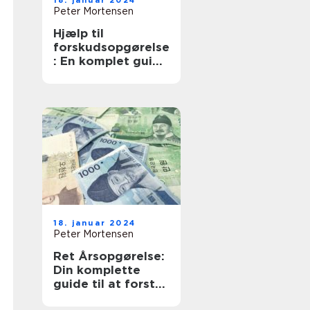
18. januar 2024
Peter Mortensen
Hjælp til
forskudsopgørelse
: En komplet guide
for investorer og
finansfolk
18. januar 2024
Peter Mortensen
Ret Årsopgørelse:
Din komplette
guide til at forstå
og håndtere din