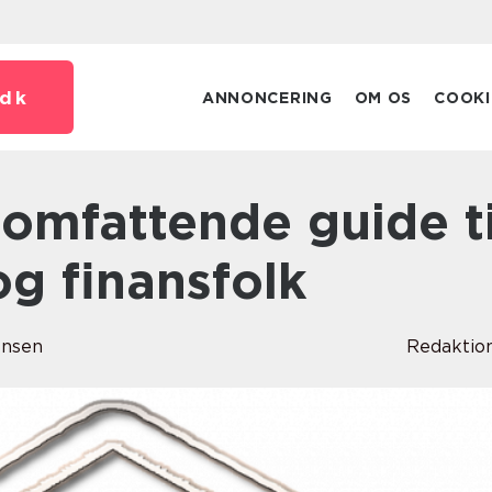
dk
ANNONCERING
OM OS
COOKI
og finansfolk
ensen
Redaktio