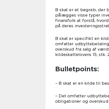
B skat er et begreb, der b
pålægges visse typer inve
finansfolk at forstå, hvor
på deres investeringsstrat
B skat er specifikt en kil
omfatter udbyttebetalinge
overskud fra salg af værd
kildeskattelovens 15, stk. 2
Bulletpoints:
– B skat er en kilde til b
– Det omfatter udbyttebet
obligationer og overskud 