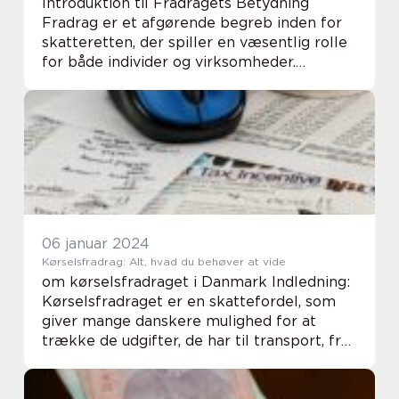
Introduktion til Fradragets Betydning
Fradrag er et afgørende begreb inden for
skatteretten, der spiller en væsentlig rolle
for både individer og virksomheder.
Formålet med et fradrag er at reducere
den skattepligtige indkomst og dermed
reducere den ...
06 januar 2024
Kørselsfradrag: Alt, hvad du behøver at vide
om kørselsfradraget i Danmark Indledning:
Kørselsfradraget er en skattefordel, som
giver mange danskere mulighed for at
trække de udgifter, de har til transport, fra i
deres skatteopgørelse. Det er en populær
ordning, der giver incitament til at pend...