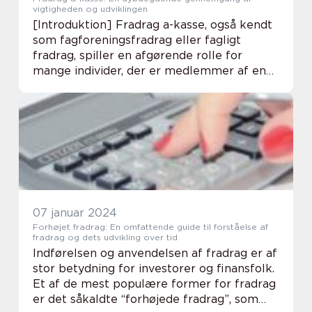
vigtigheden og udviklingen
[Introduktion] Fradrag a-kasse, også kendt
som fagforeningsfradrag eller fagligt
fradrag, spiller en afgørende rolle for
mange individer, der er medlemmer af en
a-kasse eller fagforening. Dette fradrag er
en vigtig økonomisk fordel, der hjælper
med a...
07 januar 2024
Forhøjet fradrag: En omfattende guide til forståelse af
fradrag og dets udvikling over tid
Indførelsen og anvendelsen af fradrag er af
stor betydning for investorer og finansfolk.
Et af de mest populære former for fradrag
er det såkaldte “forhøjede fradrag”, som