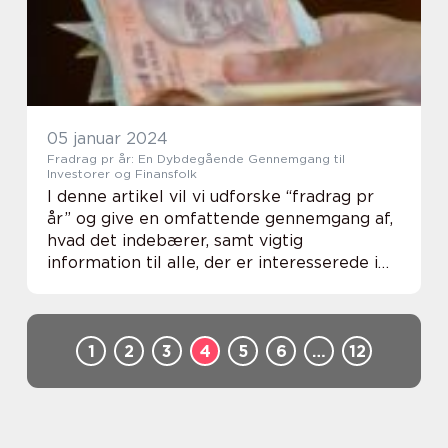
05 januar 2024
Fradrag pr år: En Dybdegående Gennemgang til
Investorer og Finansfolk
I denne artikel vil vi udforske “fradrag pr
år” og give en omfattende gennemgang af,
hvad det indebærer, samt vigtig
information til alle, der er interesserede i
dette emne. Vi vil også tage et kig på den
historiske udvikling af fradrag o...
1
2
3
4
5
6
…
12