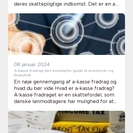
deres skattepligtige indkomst. Det er en af
de mest almindelige og populære
fradragsordninger i mange lande, herunder
Danmark, hvor det ...
08 januar 2024
A-kasse fradrag den komplette guide til investorer og
finansfolk
En nøje gennemgang af a-kasse fradrag og
hvad du bør vide Hvad er a-kasse fradrag?
A-kasse fradraget er en skattefordel, som
danske lønmodtagere har mulighed for at
benytte sig af. Det er en form for fradrag,
der gør det muligt at trække udgiften til...