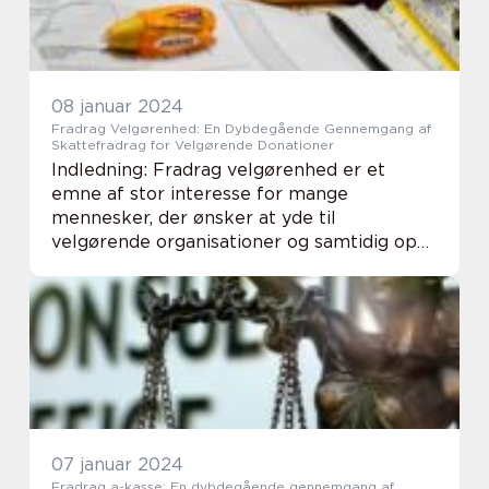
08 januar 2024
Fradrag Velgørenhed: En Dybdegående Gennemgang af
Skattefradrag for Velgørende Donationer
Indledning: Fradrag velgørenhed er et
emne af stor interesse for mange
mennesker, der ønsker at yde til
velgørende organisationer og samtidig opnå
økonomiske fordele. I denne artikel vil vi
udforske og oplyse om vigtige aspekter
vedrørende fradrag ve...
07 januar 2024
Fradrag a-kasse: En dybdegående gennemgang af