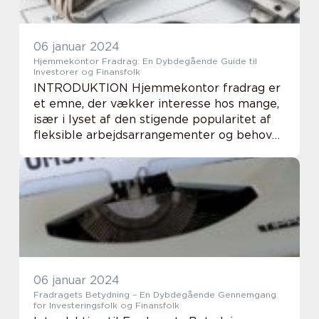
06 januar 2024
Hjemmekontor Fradrag: En Dybdegående Guide til
Investorer og Finansfolk
INTRODUKTION Hjemmekontor fradrag er
et emne, der vækker interesse hos mange,
især i lyset af den stigende popularitet af
fleksible arbejdsarrangementer og behovet
for at arbejde hjemmefra under de
nuværende globale begivenheder. Denne
artikel vil dy...
06 januar 2024
Fradragets Betydning – En Dybdegående Gennemgang
for Investeringsfolk og Finansfolk