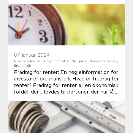
kan have betydelige økonomiske fordele. I
denne artikel vil vi udd...
07 januar 2024
Fradrag for renter en omfattende guide til investorer og
finansfolk
Fradrag for renter: En nøgleinformation for
investorer og finansfolk Hvad er fradrag for
renter? Fradrag for renter er en økonomisk
fordel, der tilbydes til personer, der har lån
med påløbne renter. Dette fradrag tillader
låntagere at trække renteomk...